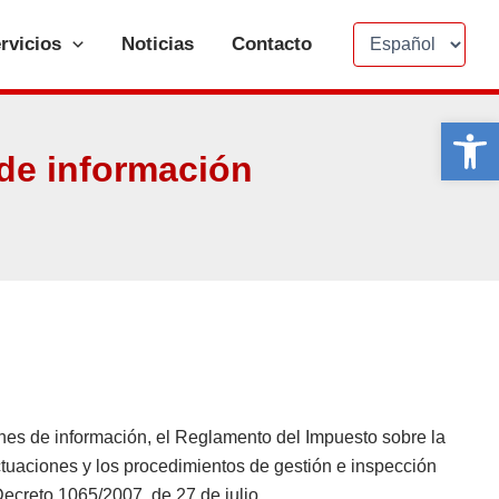
Elegir
un
rvicios
Noticias
Contacto
idioma
Abrir 
 de información
iones de información, el Reglamento del Impuesto sobre la
tuaciones y los procedimientos de gestión e inspección
Decreto 1065/2007, de 27 de julio.