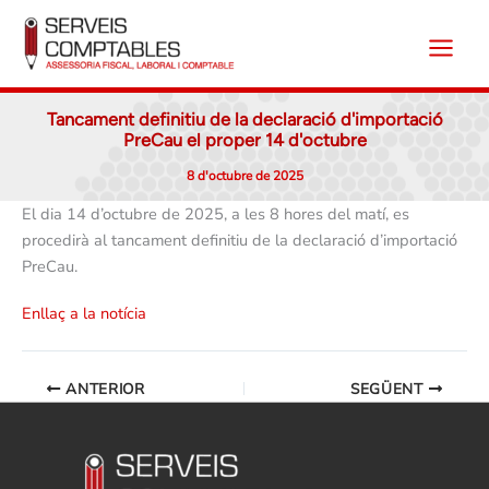
Vés
al
contingut
Tancament definitiu de la declaració d'importació
PreCau el proper 14 d'octubre
8 d'octubre de 2025
El dia 14 d’octubre de 2025, a les 8 hores del matí, es
procedirà al tancament definitiu de la declaració d’importació
PreCau.
Enllaç a la notícia
ANTERIOR
SEGÜENT