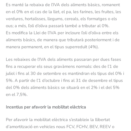
Es manté la rebaixa de l’IVA dels aliments bàsics, romanent
en el 0% en el cas de la llet, el pa, les farines, les fruites, les
verdures, hortalisses, llegums, cereals, els formatges o els
ous; a més, l’oli d’oliva passarà també a tributar al 0%.
Es modifica la Llei de l’IVA per incloure l’oli d’oliva entre els
aliments bàsics, de manera que tributarà posteriorment i de
manera permanent, en el tipus superreduït (4%).
Les rebaixes de l’IVA dels aliments passaran per dues fases
fins a recuperar els seus gravàmens normals: des de l’1 de
juliol i fins al 30 de setembre es mantindran els tipus del 0% i
5%. A partir de l’1 d’octubre i fins al 31 de desembre el tipus
del 0% dels aliments bàsics se situarà en el 2% i el del 5%
en el 7,5%.
Incentius per afavorir la mobilitat elèctrica
Per afavorir la mobilitat elèctrica s’estableix la llibertat
d’amortització en vehicles nous FCV, FCHV, BEV, REEV o