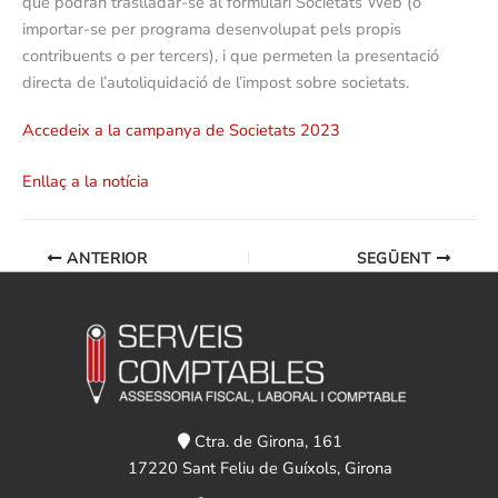
que podran traslladar-se al formulari Societats Web (o
importar-se per programa desenvolupat pels propis
contribuents o per tercers), i que permeten la presentació
directa de l’autoliquidació de l’impost sobre societats.
Accedeix a la campanya de Societats 2023
Enllaç a la notícia
ANTERIOR
SEGÜENT
Ctra. de Girona, 161
17220 Sant Feliu de Guíxols, Girona